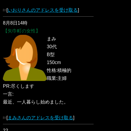
[
いおりさんのアドレスを受け取る
]
8月8日14時
【矢巾町の女性】
まみ
30代
B型
150cm
性格:積極的
職業:主婦
PR:尽くします
一言:
最近、一人暮らし始めました。
[
まみさんのアドレスを受け取る
]
22.