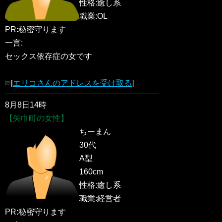
性格:癒し系
職業:OL
PR:秘密守ります
一言:
セックス依存症の女です
[
エリコさんのアドレスを受け取る
]
8月8日14時
【矢巾町の女性】
ちーまん
30代
A型
160cm
性格:癒し系
職業:経営者
PR:秘密守ります