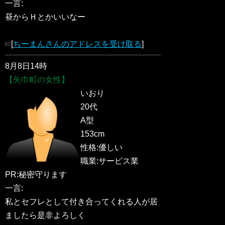
一言:
昼からＨとかいいなー
[
ちーまんさんのアドレスを受け取る
]
8月8日14時
【矢巾町の女性】
いおり
20代
A型
153cm
性格:優しい
職業:サービス業
PR:秘密守ります
一言:
私とセフレとして付き合ってくれる人が居
ましたら是非よろしく