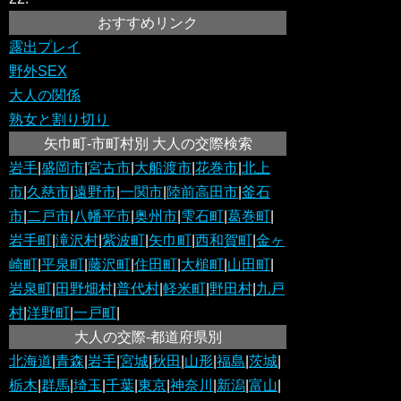
おすすめリンク
露出プレイ
野外SEX
大人の関係
熟女と割り切り
矢巾町-市町村別 大人の交際検索
岩手
|
盛岡市
|
宮古市
|
大船渡市
|
花巻市
|
北上
市
|
久慈市
|
遠野市
|
一関市
|
陸前高田市
|
釜石
市
|
二戸市
|
八幡平市
|
奥州市
|
雫石町
|
葛巻町
|
岩手町
|
滝沢村
|
紫波町
|
矢巾町
|
西和賀町
|
金ヶ
崎町
|
平泉町
|
藤沢町
|
住田町
|
大槌町
|
山田町
|
岩泉町
|
田野畑村
|
普代村
|
軽米町
|
野田村
|
九戸
村
|
洋野町
|
一戸町
|
大人の交際-都道府県別
北海道
|
青森
|
岩手
|
宮城
|
秋田
|
山形
|
福島
|
茨城
|
栃木
|
群馬
|
埼玉
|
千葉
|
東京
|
神奈川
|
新潟
|
富山
|