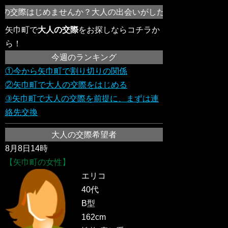
の交際はじめませんか？大人の出会いがしたい！不倫の恋をし
矢巾町で
大人の交際
をお探しならコチラか
ら！
今週のランキング
①今から矢巾町で割り切りの関係
②矢巾町で大人の交際をはじめる
③矢巾町で大人の交際を前提に、まずは連
絡先交換
大人の交際希望者
8月8日14時
【矢巾町の女性】
エリコ
40代
B型
162cm