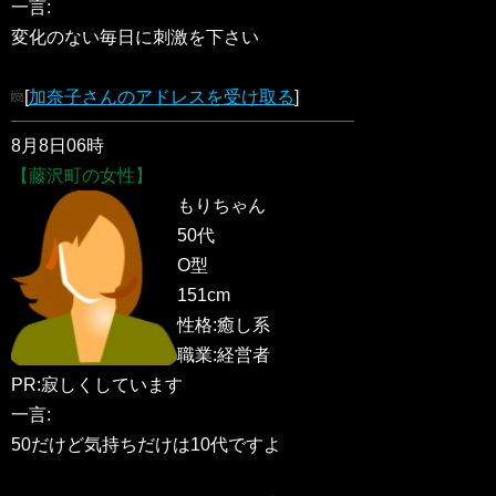
一言:
変化のない毎日に刺激を下さい
[
加奈子さんのアドレスを受け取る
]
8月8日06時
【藤沢町の女性】
もりちゃん
50代
O型
151cm
性格:癒し系
職業:経営者
PR:寂しくしています
一言:
50だけど気持ちだけは10代ですよ