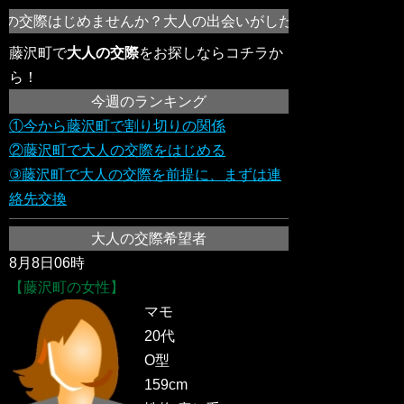
の交際はじめませんか？大人の出会いがしたい！不倫の恋をし
藤沢町で
大人の交際
をお探しならコチラか
ら！
今週のランキング
①今から藤沢町で割り切りの関係
②藤沢町で大人の交際をはじめる
③藤沢町で大人の交際を前提に、まずは連
絡先交換
大人の交際希望者
8月8日06時
【藤沢町の女性】
マモ
20代
O型
159cm