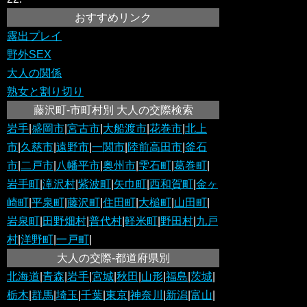
おすすめリンク
露出プレイ
野外SEX
大人の関係
熟女と割り切り
藤沢町-市町村別 大人の交際検索
岩手
|
盛岡市
|
宮古市
|
大船渡市
|
花巻市
|
北上
市
|
久慈市
|
遠野市
|
一関市
|
陸前高田市
|
釜石
市
|
二戸市
|
八幡平市
|
奥州市
|
雫石町
|
葛巻町
|
岩手町
|
滝沢村
|
紫波町
|
矢巾町
|
西和賀町
|
金ヶ
崎町
|
平泉町
|
藤沢町
|
住田町
|
大槌町
|
山田町
|
岩泉町
|
田野畑村
|
普代村
|
軽米町
|
野田村
|
九戸
村
|
洋野町
|
一戸町
|
大人の交際-都道府県別
北海道
|
青森
|
岩手
|
宮城
|
秋田
|
山形
|
福島
|
茨城
|
栃木
|
群馬
|
埼玉
|
千葉
|
東京
|
神奈川
|
新潟
|
富山
|