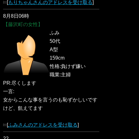
[
もりちゃんさんのアドレスを受け取る
]
8月8日06時
【藤沢町の女性】
ふみ
50代
A型
159cm
性格:負けず嫌い
職業:主婦
PR:尽くします
一言:
女からこんな事を言うのも恥ずかしいです
けど、飢えてます
[
ふみさんのアドレスを受け取る
]
22.